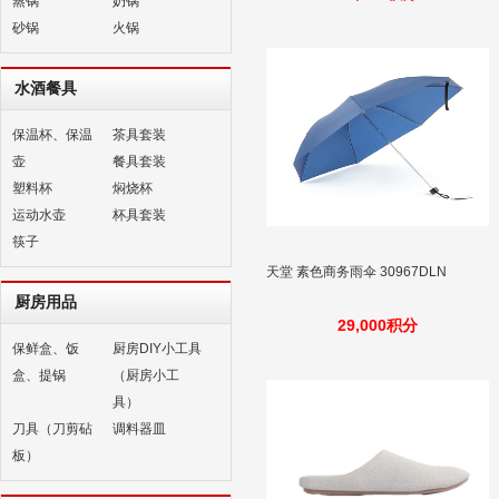
蒸锅
奶锅
砂锅
火锅
水酒餐具
保温杯、保温
茶具套装
壶
餐具套装
塑料杯
焖烧杯
运动水壶
杯具套装
筷子
天堂 素色商务雨伞 30967DLN
厨房用品
29,000积分
保鲜盒、饭
厨房DIY小工具
盒、提锅
（厨房小工
具）
刀具（刀剪砧
调料器皿
板）