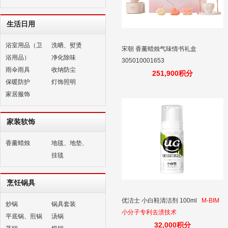
生活日用
浴室用品（卫
洗晒、熨烫
宋朝 香薰蜡烛气味情书礼盒
浴用品）
净化除味
305010001653
雨伞雨具
收纳防尘
251,900积分
保暖防护
灯饰照明
家居服饰
家装软饰
香薰蜡烛
地毯、地垫、
挂毯
烹饪锅具
优洁士 小白鞋清洁剂 100ml
M-BIM
炒锅
锅具套装
小分子专利去渍技术
平底锅、煎锅
汤锅
32,000积分