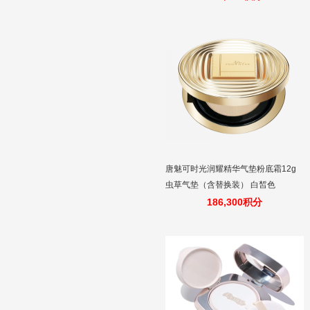
唐魅可时光润耀精华气垫粉底霜12g
虫草气垫（含替换装） 白皙色
186,300积分