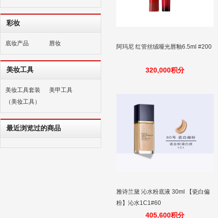
彩妆
底妆产品
唇妆
阿玛尼 红管丝绒哑光唇釉6.5ml #200
美妆工具
320,000积分
美妆工具套装
美甲工具
（美妆工具）
最近浏览过的商品
雅诗兰黛 沁水粉底液 30ml 【瓷白偏
粉】沁水1C1#60
405,600积分