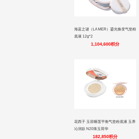
海蓝之谜（LA MER）鎏光焕变气垫粉
底液 12g*2
1,104,600积分
花西子 玉容睡莲平衡气垫粉底液 玉养
沁润款 N20珠玉荷华
182,850积分