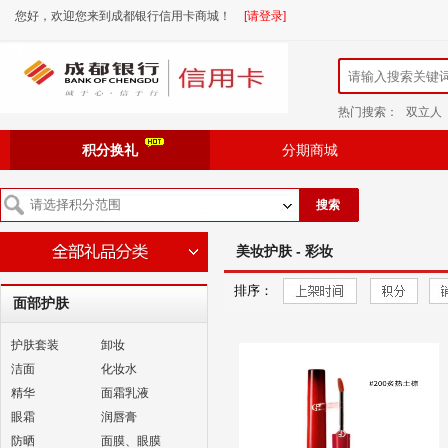
您好，欢迎您来到成都银行信用卡商城！
[请登录]
热门搜索：
双立人
积分换礼
分期商城
搜索
美妆护肤 - 彩妆
排序：
面部护肤
护肤套装
卸妆
洁面
化妆水
精华
面霜乳液
眼霜
润唇膏
防晒
面膜、眼膜