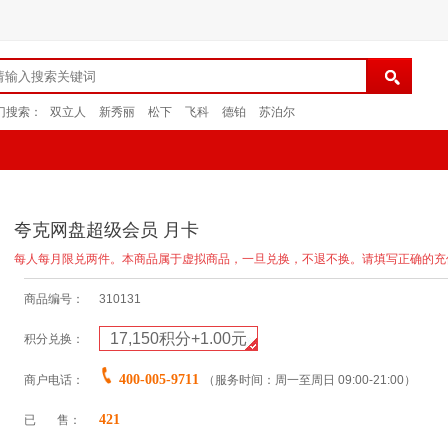
门搜索：
双立人
新秀丽
松下
飞科
德铂
苏泊尔
夸克网盘超级会员 月卡
每人每月限兑两件。本商品属于虚拟商品，一旦兑换，不退不换。请填写正确的充
商品编号：
310131
17,150积分+1.00元
积分兑换：
400-005-9711
商户电话：
（服务时间：周一至周日 09:00-21:00）
421
已 售：