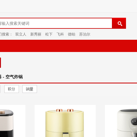
门搜索：
双立人
新秀丽
松下
飞科
德铂
苏泊尔
 - 空气炸锅