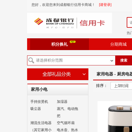
您好，欢迎您来到成都银行信用卡商城！
[请登录]
热
积分换礼
分期商城
搜索
家用电器 - 厨房电器
排序：
家用小电
手持挂烫机
加湿器
吸尘器
蒸汽、电动拖
把
潮流生活电器
空气循环扇
（其它家用小
电水壶、热水