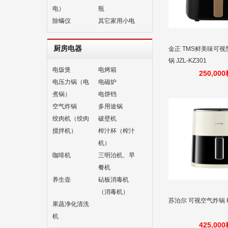
电）
瓶
除螨仪
其它家用小电
厨房电器
金正 TMS鲜美味可
锅 JZL-KZ301
电饭煲
电烤箱
250,00
电压力锅（电
电磁炉
煮锅）
电饼铛
空气炸锅
多用途锅
绞肉机（绞肉
破壁机
搅拌机）
榨汁杯（榨汁
机）
咖啡机
三明治机、早
餐机
养生壶
砧板消毒机
（消毒机）
苏泊尔 可视空气炸锅 KD
果蔬净化清洗
机
425,00