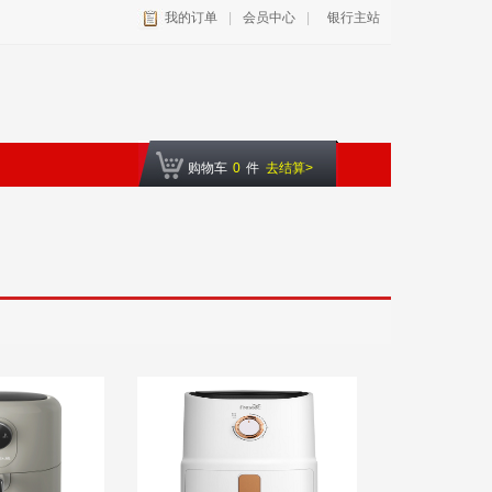
我的订单
|
会员中心
|
银行主站
购物车
0
件
去结算>