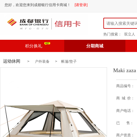
您好，欢迎您来到成都银行信用卡商城！
[请登录]
热门搜索：
双立人
积分换礼
分期商城
运动休闲
> 户外装备 >
帐篷/垫子
Maki 
商品编号：
商 城 价：
商户电话：
已 售：
商户资质：