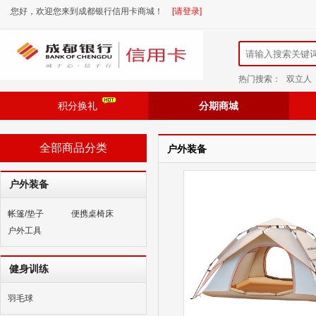
您好，欢迎您来到成都银行信用卡商城！
[请登录]
热门搜索：
双立人
积分换礼
分期商城
全部商品分类
户外装备
户外装备
帐篷/垫子
便携桌椅床
户外工具
健身训练
羽毛球