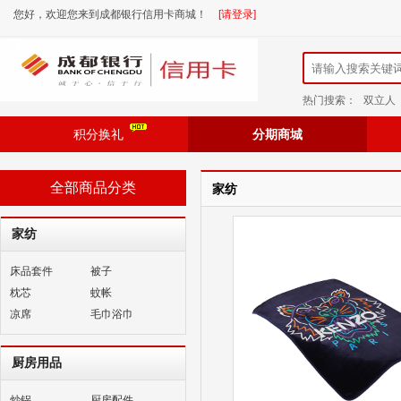
您好，欢迎您来到成都银行信用卡商城！
[请登录]
热门搜索：
双立人
积分换礼
分期商城
全部商品分类
家纺
家纺
床品套件
被子
枕芯
蚊帐
凉席
毛巾浴巾
厨房用品
炒锅
厨房配件