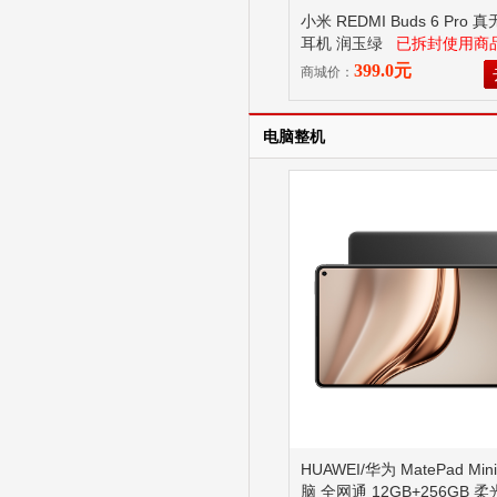
小米 REDMI Buds 6 Pro
耳机 润玉绿
已拆封使用商
7无理由退换货！
399.0元
商城价：
电脑整机
HUAWEI/华为 MatePad Mi
脑 全网通 12GB+256GB 