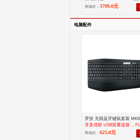
版 曜石黑
已拆封使用商品
3799.0元
商城价：
无理由退换货！
电脑配件
罗技 无线蓝牙键鼠套装 MK8
牙及优联 USB双重连接 ，F
术
625.0元
商城价：