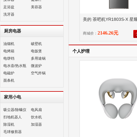
足浴盆
美容器
洗牙器
美的 茶吧机YR1803S-X 
厨房电器
2146.26元
商城价：
油烟机
破壁机
个人护理
电烤箱
电饭煲
电饼铛
多用途锅
电水壶/热水瓶
微波炉
电磁炉
空气炸锅
面条机
家用小电
吸尘器/除螨仪
电风扇
扫地机器人
饮水机
除湿机
加湿器
毛球修剪器