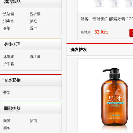
清洁纸品
洗洁精
洗衣液
舒客+ 专研美白酵素牙膏 120
消毒水
抽纸
卷纸
湿巾
52.0元
商城价：
身体护理
洗发护发
沐浴露
洗手液
护手霜
香水彩妆
香水
面部护肤
面膜
洁面
精华