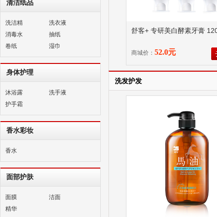
清洁纸品
洗洁精
洗衣液
舒客+ 专研美白酵素牙膏 120
消毒水
抽纸
卷纸
湿巾
52.0元
商城价：
身体护理
洗发护发
沐浴露
洗手液
护手霜
香水彩妆
香水
面部护肤
面膜
洁面
精华