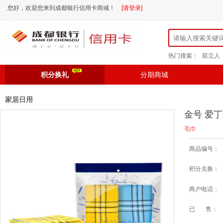
您好，欢迎您来到成都银行信用卡商城！
[请登录]
热门搜索：
双立人
积分换礼
分期商城
家居日用
金号 爱丁
毛巾
商品编号：
积分兑换：
商户电话：
已 售：